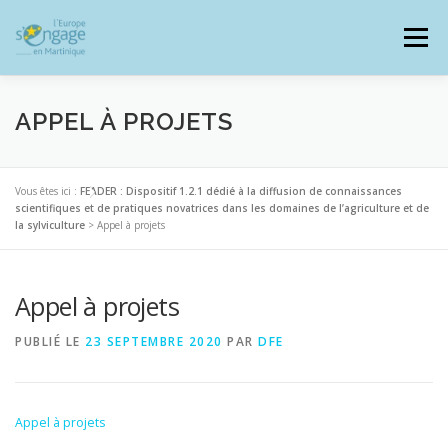
Aller
au
Menu
contenu
APPEL À PROJETS
PROGRAMMES
J’AI UN PROJET
Vous êtes ici :
FEADER : Dispositif 1.2.1 dédié à la diffusion de connaissances
scientifiques et de pratiques novatrices dans les domaines de l’agriculture et de
la sylviculture
>
Appel à projets
JE SUIS BÉNÉFICIAIRE
Appel à projets
RESSOURCES DOCUMENTAIRES
ZOOM EUROPE
PUBLIÉ LE
23 SEPTEMBRE 2020
PAR
DFE
SIGNALER UNE FRAUDE
Appel à projets