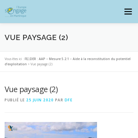
Aller
au
Menu
contenu
VUE PAYSAGE (2)
PROGRAMMES
J’AI UN PROJET
Vous êtes ici :
FEADER : AAP – Mesure 5.2.1 – Aide à la reconstitution du potentiel
d’exploitation
>
Vue paysage (2)
JE SUIS BÉNÉFICIAIRE
Vue paysage (2)
PUBLIÉ LE
25 JUIN 2020
PAR
DFE
RESSOURCES DOCUMENTAIRES
ZOOM EUROPE
SIGNALER UNE FRAUDE