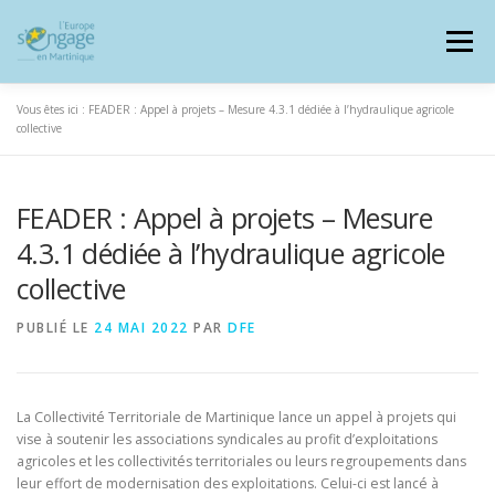
Aller
au
Menu
contenu
Vous êtes ici :
FEADER : Appel à projets – Mesure 4.3.1 dédiée à l’hydraulique agricole
collective
FEADER : Appel à projets – Mesure
PROGRAMMES
J’AI UN PROJET
4.3.1 dédiée à l’hydraulique agricole
collective
JE SUIS BÉNÉFICIAIRE
PUBLIÉ LE
24 MAI 2022
PAR
DFE
RESSOURCES DOCUMENTAIRES
ZOOM EUROPE
La Collectivité Territoriale de Martinique lance un appel à projets qui
vise à soutenir les associations syndicales au profit d’exploitations
SIGNALER UNE FRAUDE
agricoles et les collectivités territoriales ou leurs regroupements dans
leur effort de modernisation des exploitations. Celui-ci est lancé à