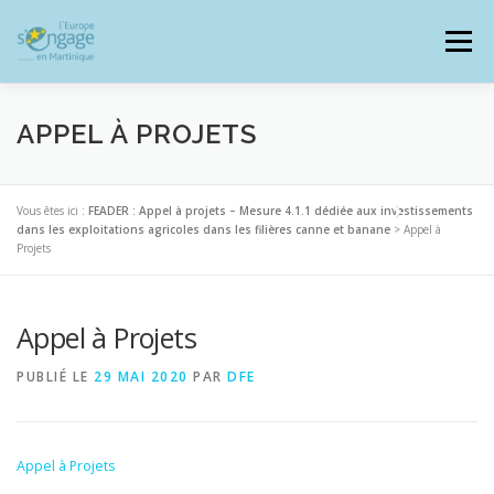
Aller
au
Menu
contenu
APPEL À PROJETS
PROGRAMMES
J’AI UN PROJET
Vous êtes ici :
FEADER : Appel à projets – Mesure 4.1.1 dédiée aux investissements
dans les exploitations agricoles dans les filières canne et banane
>
Appel à
Projets
JE SUIS BÉNÉFICIAIRE
Appel à Projets
RESSOURCES DOCUMENTAIRES
ZOOM EUROPE
PUBLIÉ LE
29 MAI 2020
PAR
DFE
SIGNALER UNE FRAUDE
Appel à Projets