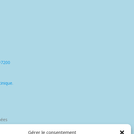
97200
inique.
nées
Gérer le consentement