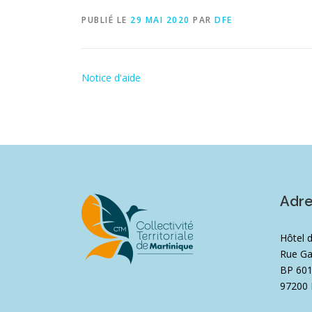
PUBLIÉ LE
29 MAI 2020
PAR
DFE
Notice d'aide
Adr
Hôtel 
Rue Ga
BP 60
97200 