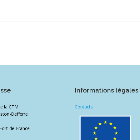
esse
Informations légales
de la CTM
Contacts
ston-Defferre
1
Fort-de-France