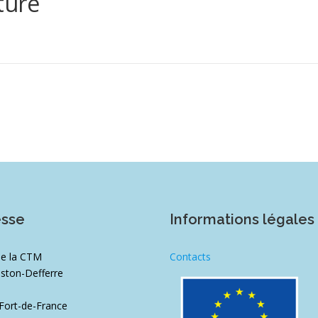
ture
esse
Informations légales
de la CTM
Contacts
ston-Defferre
1
Fort-de-France