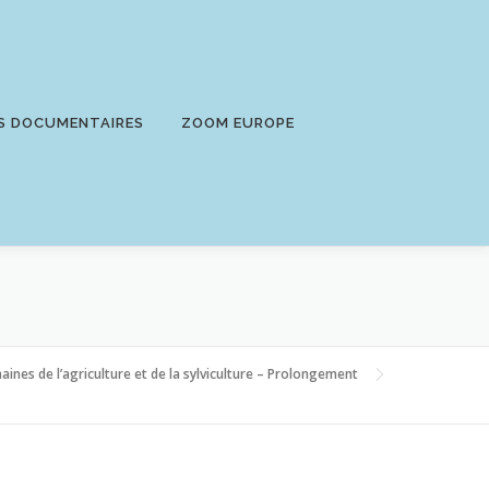
S DOCUMENTAIRES
ZOOM EUROPE
aines de l’agriculture et de la sylviculture – Prolongement