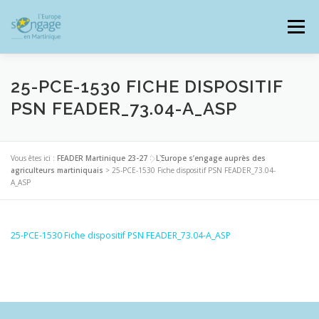
Aller
au
Menu
contenu
25-PCE-1530 FICHE DISPOSITIF
PSN FEADER_73.04-A_ASP
PROGRAMMES
J’AI UN PROJET
Vous êtes ici :
FEADER Martinique 23-27
>
L’Europe s’engage auprès des
agriculteurs martiniquais
>
25-PCE-1530 Fiche dispositif PSN FEADER_73.04-
A_ASP
JE SUIS BÉNÉFICIAIRE
25-PCE-1530 Fiche dispositif PSN FEADER_73.04-A_ASP
RESSOURCES DOCUMENTAIRES
ZOOM EUROPE
SIGNALER UNE FRAUDE