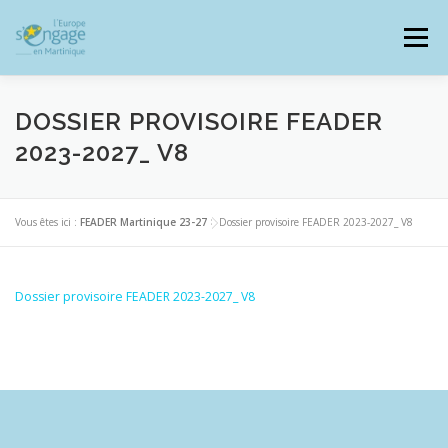
Aller
au
Menu
contenu
DOSSIER PROVISOIRE FEADER
2023-2027_ V8
PROGRAMMES
J’AI UN PROJET
Vous êtes ici :
FEADER Martinique 23-27
>
Dossier provisoire FEADER 2023-2027_ V8
JE SUIS BÉNÉFICIAIRE
Dossier provisoire FEADER 2023-2027_ V8
RESSOURCES DOCUMENTAIRES
ZOOM EUROPE
SIGNALER UNE FRAUDE