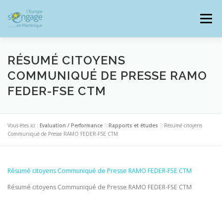
Aller
au
Menu
contenu
RÉSUMÉ CITOYENS
COMMUNIQUÉ DE PRESSE RAMO
FEDER-FSE CTM
PROGRAMMES
J’AI UN PROJET
Vous êtes ici :
Evaluation / Performance
>
Rapports et études
>
Résumé citoyens
JE SUIS BÉNÉFICIAIRE
Communiqué de Presse RAMO FEDER-FSE CTM
RESSOURCES DOCUMENTAIRES
ZOOM EUROPE
Résumé citoyens Communiqué de Presse RAMO FEDER-FSE CTM
Résumé citoyens Communiqué de Presse RAMO FEDER-FSE CTM
SIGNALER UNE FRAUDE