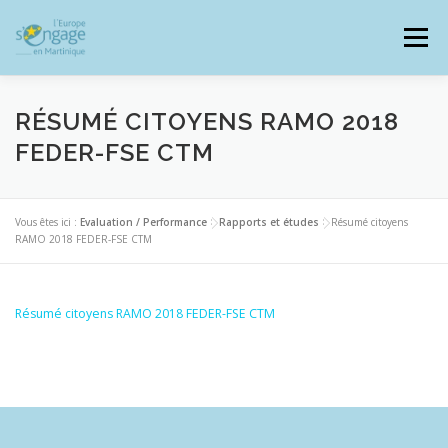
Aller
au
Menu
contenu
RÉSUMÉ CITOYENS RAMO 2018
FEDER-FSE CTM
PROGRAMMES
J’AI UN PROJET
Vous êtes ici :
Evaluation / Performance
>
Rapports et études
>
Résumé citoyens
RAMO 2018 FEDER-FSE CTM
JE SUIS BÉNÉFICIAIRE
Résumé citoyens RAMO 2018 FEDER-FSE CTM
RESSOURCES DOCUMENTAIRES
ZOOM EUROPE
SIGNALER UNE FRAUDE