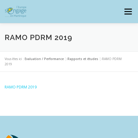
Aller
au
Menu
contenu
RAMO PDRM 2019
PROGRAMMES
J’AI UN PROJET
Vous êtes ici :
Evaluation / Performance
>
Rapports et études
>
RAMO PDRM
2019
JE SUIS BÉNÉFICIAIRE
RAMO PDRM 2019
RESSOURCES DOCUMENTAIRES
ZOOM EUROPE
SIGNALER UNE FRAUDE