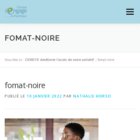
Aller
au
Menu
contenu
FOMAT-NOIRE
PROGRAMMES
J’AI UN PROJET
Vous êtes ici :
COVID19: Améliorer l’accès de votre activité!
>
fomat-noire
fomat-noire
JE SUIS BÉNÉFICIAIRE
PUBLIÉ LE
10 JANVIER 2022
PAR
NATHALIE HIERSO
RESSOURCES DOCUMENTAIRES
ZOOM EUROPE
SIGNALER UNE FRAUDE