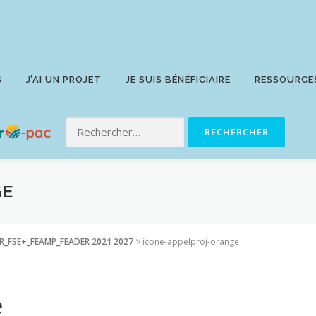
S
J’AI UN PROJET
JE SUIS BÉNÉFICIAIRE
RESSOURCE
GE
R_FSE+_FEAMP_FEADER 2021 2027
>
icone-appelproj-orange
e