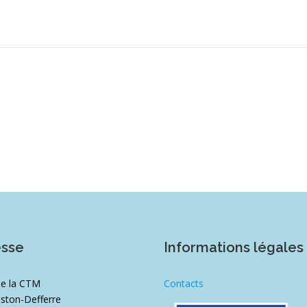
esse
Informations légales
de la CTM
Contacts
ston-Defferre