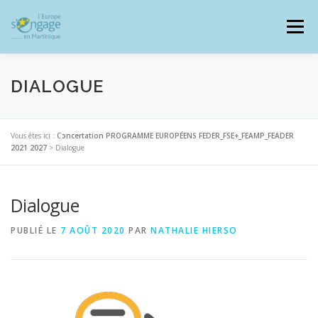
Aller
au
Menu
contenu
DIALOGUE
PROGRAMMES
J’AI UN PROJET
Vous êtes ici :
Concertation PROGRAMME EUROPÉENS FEDER_FSE+_FEAMP_FEADER
2021 2027
>
Dialogue
JE SUIS BÉNÉFICIAIRE
Dialogue
PUBLIÉ LE
7 AOÛT 2020
PAR
NATHALIE HIERSO
RESSOURCES DOCUMENTAIRES
ZOOM EUROPE
SIGNALER UNE FRAUDE