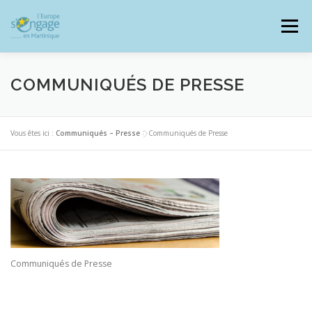
Aller
au
Menu
contenu
COMMUNIQUÉS DE PRESSE
PROGRAMMES
J’AI UN PROJET
Vous êtes ici :
Communiqués – Presse
>
Communiqués de Presse
JE SUIS BÉNÉFICIAIRE
RESSOURCES DOCUMENTAIRES
ZOOM EUROPE
Communiqués de Presse
SIGNALER UNE FRAUDE