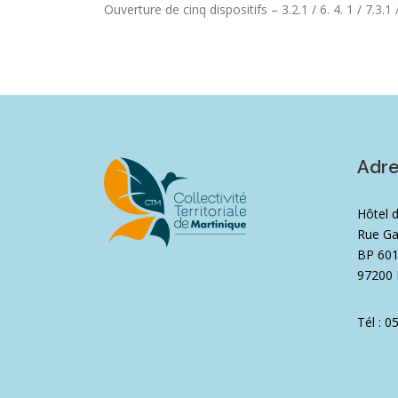
Ouverture de cinq dispositifs – 3.2.1 / 6. 4. 1 / 7.3.1 /
Adr
Hôtel 
Rue Ga
BP 60
97200 
Tél : 0