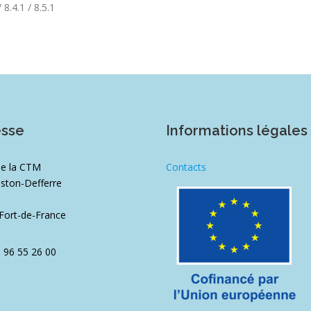
 8.4.1 / 8.5.1
esse
Informations légales
de la CTM
Contacts
ston-Defferre
1
Fort-de-France
5 96 55 26 00