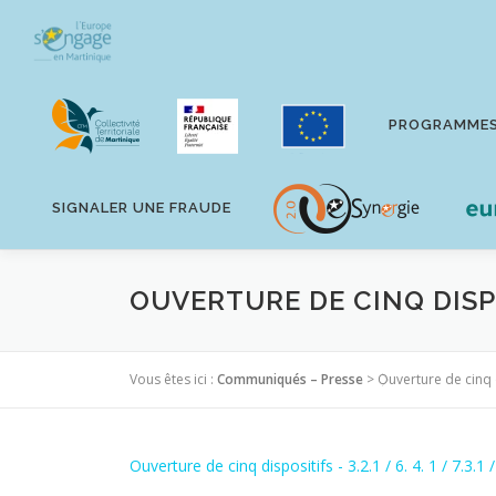
Aller
au
contenu
PROGRAMME
SIGNALER UNE FRAUDE
OUVERTURE DE CINQ DISPOSITI
Vous êtes ici :
Communiqués – Presse
>
Ouverture de cinq dis
Ouverture de cinq dispositifs - 3.2.1 / 6. 4. 1 / 7.3.1 /