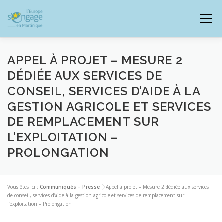
Aller
au
Menu
contenu
APPEL À PROJET – MESURE 2
DÉDIÉE AUX SERVICES DE
CONSEIL, SERVICES D’AIDE À LA
PROGRAMMES
J’AI UN PROJET
GESTION AGRICOLE ET SERVICES
DE REMPLACEMENT SUR
JE SUIS BÉNÉFICIAIRE
L’EXPLOITATION –
PROLONGATION
RESSOURCES DOCUMENTAIRES
ZOOM EUROPE
Vous êtes ici :
Communiqués – Presse
>
Appel à projet – Mesure 2 dédiée aux services
de conseil, services d’aide à la gestion agricole et services de remplacement sur
l’exploitation – Prolongation
SIGNALER UNE FRAUDE