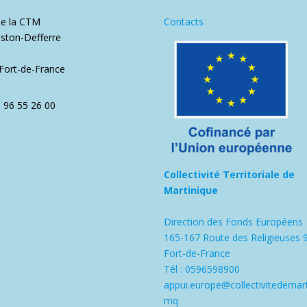
de la CTM
Contacts
ston-Defferre
1
Fort-de-France
5 96 55 26 00
Collectivité Territoriale de
Martinique
Direction des Fonds Européens
165-167 Route des Religieuses 
Fort-de-France
Tél : 0596598900
appui.europe@collectivitedemart
mq