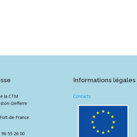
esse
Informations légales
de la CTM
Contacts
ston-Defferre
1
Fort-de-France
5 96 55 26 00