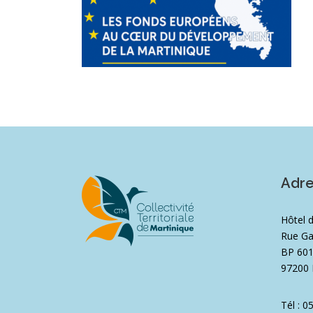
Adr
Hôtel 
Rue Ga
BP 60
97200 
Tél : 0