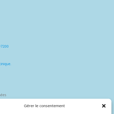
97200
inique.
nées
Gérer le consentement