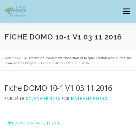
Aller
au
Menu
contenu
FICHE DOMO 10-1 V1 03 11 2016
PROGRAMMES
J’AI UN PROJET
Vous êtes ici :
Augmenter durablement l’insertion et la qualification des jeunes sur
le marché de l’emploi
>
Fiche DOMO 10-1 V1 03 11 2016
JE SUIS BÉNÉFICIAIRE
Fiche DOMO 10-1 V1 03 11 2016
PUBLIÉ LE
21 JANVIER 2022
PAR
NATHALIE HIERSO
RESSOURCES DOCUMENTAIRES
ZOOM EUROPE
Fiche DOMO 10-1 V1 03 11 2016
SIGNALER UNE FRAUDE