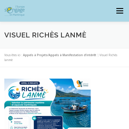
Aller
au
Menu
contenu
VISUEL RICHÈS LANMÈ
PROGRAMMES
J’AI UN PROJET
Vous êtes ici :
Appels à Projets/Appels à Manifestation d’intérêt
>
Visuel Richès
lanmè
JE SUIS BÉNÉFICIAIRE
RESSOURCES DOCUMENTAIRES
ZOOM EUROPE
SIGNALER UNE FRAUDE