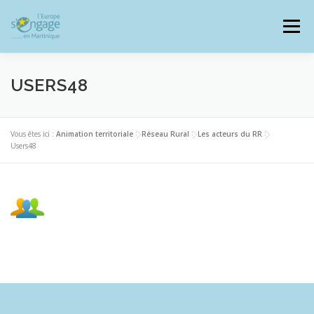
Aller
au
Menu
contenu
USERS48
PROGRAMMES
J’AI UN PROJET
Vous êtes ici :
Animation territoriale
>
Réseau Rural
>
Les acteurs du RR
>
Users48
JE SUIS BÉNÉFICIAIRE
RESSOURCES DOCUMENTAIRES
ZOOM EUROPE
SIGNALER UNE FRAUDE