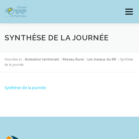
Aller
au
Menu
contenu
SYNTHÈSE DE LA JOURNÉE
PROGRAMMES
J’AI UN PROJET
Vous êtes ici :
Animation territoriale
>
Réseau Rural
>
Les travaux du RR
>
Synthèse
de la journée
JE SUIS BÉNÉFICIAIRE
Synthèse de la journée
RESSOURCES DOCUMENTAIRES
ZOOM EUROPE
SIGNALER UNE FRAUDE