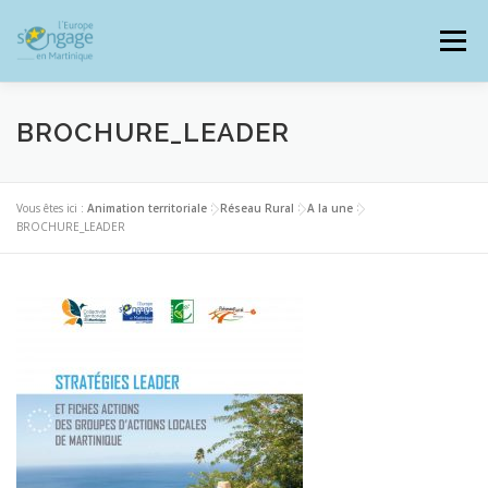
Aller
au
Menu
contenu
BROCHURE_LEADER
PROGRAMMES
J’AI UN PROJET
Vous êtes ici :
Animation territoriale
>
Réseau Rural
>
A la une
>
BROCHURE_LEADER
JE SUIS BÉNÉFICIAIRE
RESSOURCES DOCUMENTAIRES
ZOOM EUROPE
SIGNALER UNE FRAUDE