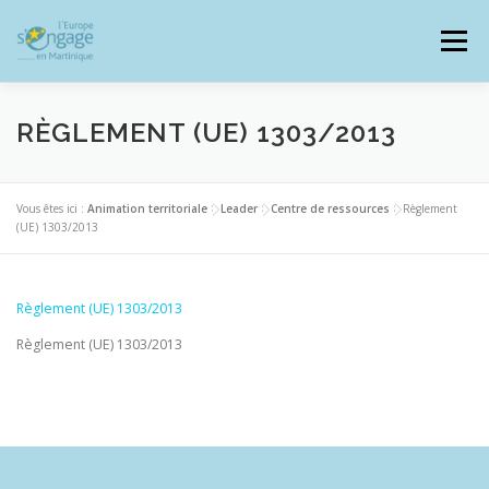
Aller
au
Menu
contenu
RÈGLEMENT (UE) 1303/2013
PROGRAMMES
J’AI UN PROJET
Vous êtes ici :
Animation territoriale
>
Leader
>
Centre de ressources
>
Règlement
(UE) 1303/2013
JE SUIS BÉNÉFICIAIRE
Règlement (UE) 1303/2013
Règlement (UE) 1303/2013
RESSOURCES DOCUMENTAIRES
ZOOM EUROPE
SIGNALER UNE FRAUDE