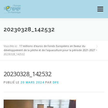
Aller
au
Menu
contenu
20230328_142532
PROGRAMMES
J’AI UN PROJET
Vous êtes ici :
17 millions d’euros de Fonds Européens en faveur du
développement de la pêche et de l’aquaculture pour la période 2021-2027
>
20230328_142532
JE SUIS BÉNÉFICIAIRE
20230328_142532
RESSOURCES DOCUMENTAIRES
ZOOM EUROPE
PUBLIÉ LE
20 MARS 2024
PAR
DFE
SIGNALER UNE FRAUDE