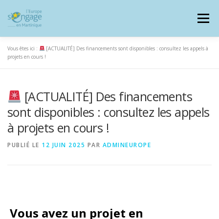
Aller
au
Menu
contenu
Vous êtes ici :
[ACTUALITÉ] Des financements sont disponibles : consultez les appels à
projets en cours !
PROGRAMMES
[ACTUALITÉ] Des financements
J’AI UN PROJET
sont disponibles : consultez les appels
à projets en cours !
JE SUIS BÉNÉFICIAIRE
PUBLIÉ LE
12 JUIN 2025
PAR
ADMINEUROPE
RESSOURCES DOCUMENTAIRES
ZOOM EUROPE
SIGNALER UNE FRAUDE
Vous avez un projet en