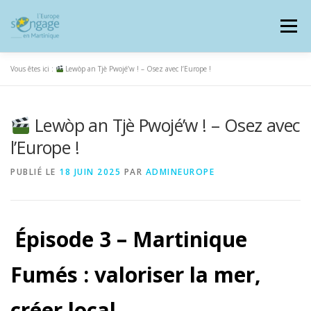
Aller
au
Menu
contenu
Vous êtes ici :
Lewòp an Tjè Pwojé’w ! – Osez avec l’Europe !
Lewòp an Tjè Pwojé’w ! – Osez avec
PROGRAMMES
J’AI UN PROJET
l’Europe !
PUBLIÉ LE
18 JUIN 2025
PAR
ADMINEUROPE
JE SUIS BÉNÉFICIAIRE
Épisode 3 – Martinique
RESSOURCES DOCUMENTAIRES
ZOOM EUROPE
Fumés : valoriser la mer,
SIGNALER UNE FRAUDE
créer local