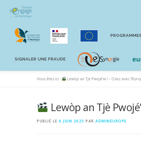
Aller
au
contenu
PROGRAMME
SIGNALER UNE FRAUDE
Vous êtes ici :
Lewòp an Tjè Pwojé’w ! – Osez avec l’Euro
Lewòp an Tjè Pwojé’w
PUBLIÉ LE
6 JUIN 2025
PAR
ADMINEUROPE