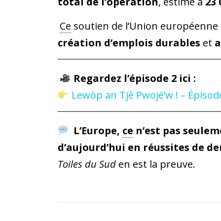
total de l’opération
, estimé à
23 
Ce
soutien de l’Union européenne 
création d’emplois durables
et
a
Regardez l’épisode 2 ici :
Lewòp an Tjè Pwojé’w ! – Épisode
L’Europe,
ce
n’est pas seuleme
d’aujourd’hui en réussites de d
Toiles du Sud
en est la preuve.