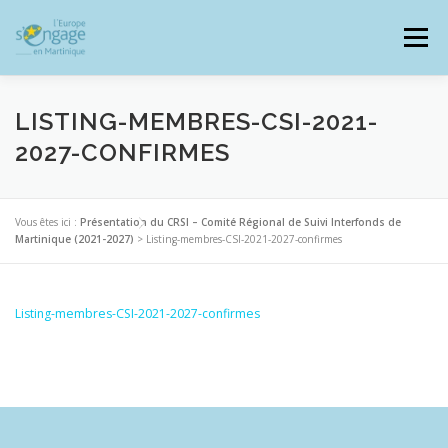
Aller
au
Menu
contenu
LISTING-MEMBRES-CSI-2021-
2027-CONFIRMES
PROGRAMMES
J’AI UN PROJET
Vous êtes ici :
Présentation du CRSI – Comité Régional de Suivi Interfonds de
Martinique (2021-2027)
>
Listing-membres-CSI-2021-2027-confirmes
JE SUIS BÉNÉFICIAIRE
Listing-membres-CSI-2021-2027-confirmes
RESSOURCES DOCUMENTAIRES
ZOOM EUROPE
SIGNALER UNE FRAUDE