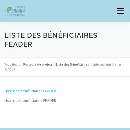
Aller
au
Menu
contenu
LISTE DES BÉNÉFICIAIRES
FEADER
PROGRAMMES
J’AI UN PROJET
Vous êtes ici :
Porteurs de projets
>
Liste des Bénéficiaires
>
Liste des bénéficiaires
FEADER
JE SUIS BÉNÉFICIAIRE
Liste des bénéficiaires FEADER
RESSOURCES DOCUMENTAIRES
ZOOM EUROPE
Liste des bénéficiaires FEADER
SIGNALER UNE FRAUDE