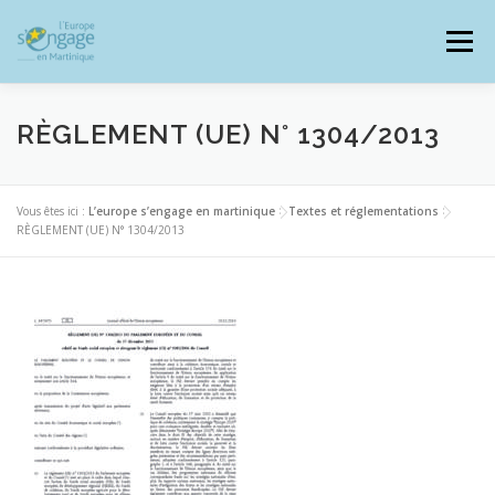
Aller
au
Menu
contenu
RÈGLEMENT (UE) N° 1304/2013
PROGRAMMES
J’AI UN PROJET
Vous êtes ici :
L’europe s’engage en martinique
>
Textes et réglementations
>
RÈGLEMENT (UE) N° 1304/2013
JE SUIS BÉNÉFICIAIRE
RESSOURCES DOCUMENTAIRES
ZOOM EUROPE
SIGNALER UNE FRAUDE