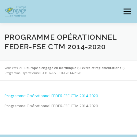
Aller
au
Menu
contenu
PROGRAMME OPÉRATIONNEL
FEDER-FSE CTM 2014-2020
PROGRAMMES
J’AI UN PROJET
Vous êtes ici :
L’europe s’engage en martinique
>
Textes et réglementations
>
Programme Opérationnel FEDER-FSE CTM 2014-2020
JE SUIS BÉNÉFICIAIRE
Programme Opérationnel FEDER-FSE CTM 2014-2020
RESSOURCES DOCUMENTAIRES
ZOOM EUROPE
Programme Opérationnel FEDER-FSE CTM 2014-2020
SIGNALER UNE FRAUDE