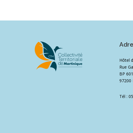
Adr
Hôtel 
Rue Ga
BP 60
97200 
Tél : 0