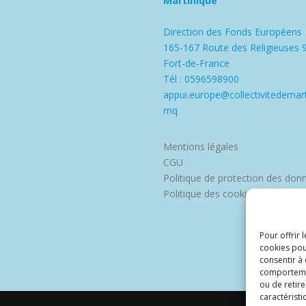
Martinique
Direction des Fonds Européens
165-167 Route des Religieuses 
Fort-de-France
Tél : 0596598900
appui.europe@collectivitedemart
mq
Mentions légales
CGU
Politique de protection des don
Politique des cookies
Pour offrir 
cookies pou
consentir à
comportement
ou de retire
caractéristi