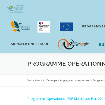
Aller
au
contenu
PROGRAMME
SIGNALER UNE FRAUDE
PROGRAMME OPÉRATIONNEL
Vous êtes ici :
L’europe s’engage en martinique
>
Program
Programme Opérationnel FSE Martinique Etat 201