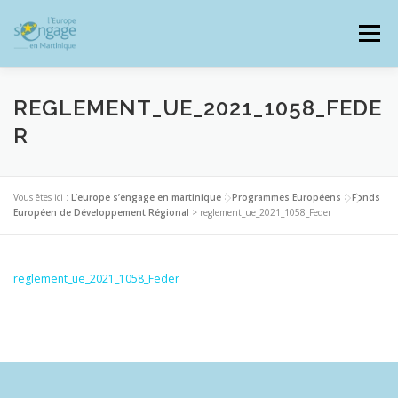
Aller
au
Menu
contenu
REGLEMENT_UE_2021_1058_FEDE
R
PROGRAMMES
J’AI UN PROJET
Vous êtes ici :
L’europe s’engage en martinique
>
Programmes Européens
>
Fonds
Européen de Développement Régional
>
reglement_ue_2021_1058_Feder
JE SUIS BÉNÉFICIAIRE
reglement_ue_2021_1058_Feder
RESSOURCES DOCUMENTAIRES
ZOOM EUROPE
SIGNALER UNE FRAUDE