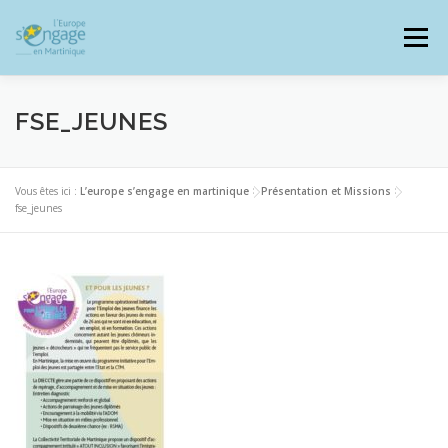
Aller
au
Menu
contenu
FSE_JEUNES
PROGRAMMES
J’AI UN PROJET
Vous êtes ici :
L’europe s’engage en martinique
>
Présentation et Missions
>
fse_jeunes
JE SUIS BÉNÉFICIAIRE
RESSOURCES DOCUMENTAIRES
ZOOM EUROPE
SIGNALER UNE FRAUDE