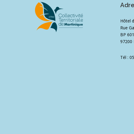
Adr
Hôtel 
Rue Ga
BP 60
97200 
Tél : 0