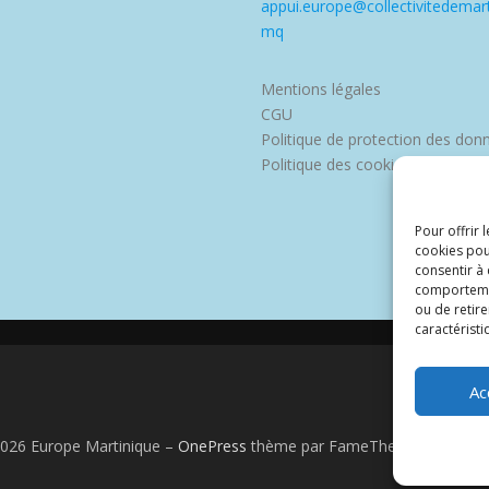
appui.europe@collectivitedemart
mq
Mentions légales
CGU
Politique de protection des don
Politique des cookies
Pour offrir 
cookies pou
consentir à
comportement
ou de retire
caractéristi
Ac
2026 Europe Martinique
–
OnePress
thème par FameThemes. Traduit 