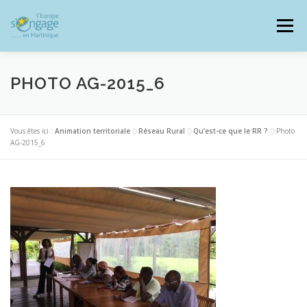
Aller
au
Menu
contenu
PHOTO AG-2015_6
PROGRAMMES
J’AI UN PROJET
Vous êtes ici :
Animation territoriale
>
Réseau Rural
>
Qu’est-ce que le RR ?
>
Photo
AG-2015_6
JE SUIS BÉNÉFICIAIRE
RESSOURCES DOCUMENTAIRES
ZOOM EUROPE
SIGNALER UNE FRAUDE