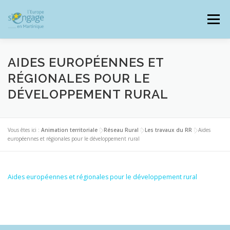
Aller
au
Menu
contenu
AIDES EUROPÉENNES ET
RÉGIONALES POUR LE
DÉVELOPPEMENT RURAL
PROGRAMMES
J’AI UN PROJET
Vous êtes ici :
Animation territoriale
>
Réseau Rural
>
Les travaux du RR
>
Aides
JE SUIS BÉNÉFICIAIRE
européennes et régionales pour le développement rural
RESSOURCES DOCUMENTAIRES
ZOOM EUROPE
Aides européennes et régionales pour le développement rural
SIGNALER UNE FRAUDE