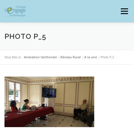
Aller
au
Menu
contenu
PHOTO P_5
PROGRAMMES
J’AI UN PROJET
Vous êtes ici :
Animation territoriale
>
Réseau Rural
>
A la une
>
Photo P_5
JE SUIS BÉNÉFICIAIRE
RESSOURCES DOCUMENTAIRES
ZOOM EUROPE
SIGNALER UNE FRAUDE