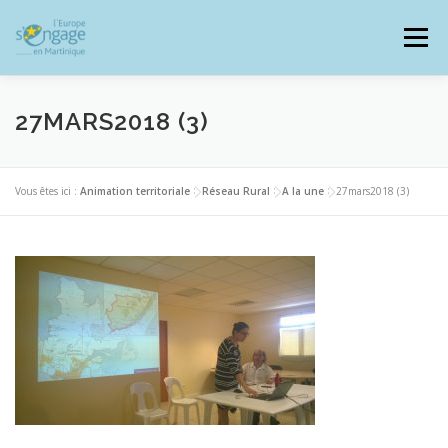
Aller
au
Menu
contenu
27MARS2018 (3)
PROGRAMMES
J’AI UN PROJET
Vous êtes ici :
Animation territoriale
>
Réseau Rural
>
A la une
>
27mars2018 (3)
JE SUIS BÉNÉFICIAIRE
RESSOURCES DOCUMENTAIRES
ZOOM EUROPE
SIGNALER UNE FRAUDE