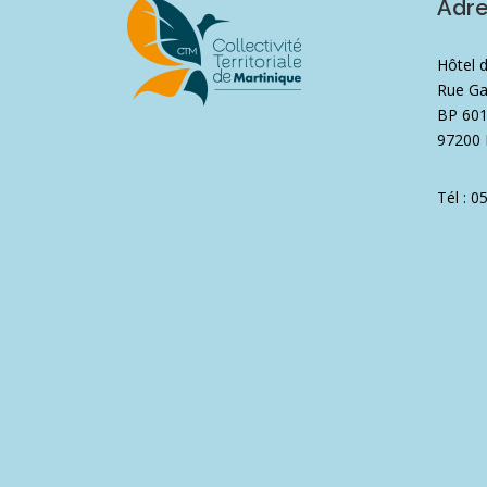
Adr
Hôtel 
Rue Ga
BP 60
97200 
Tél : 0