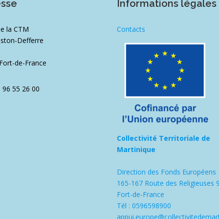
esse
Informations légales
de la CTM
Contacts
ston-Defferre
1
Fort-de-France
5 96 55 26 00
Collectivité Territoriale de
Martinique
Direction des Fonds Européens
165-167 Route des Religieuses 
Fort-de-France
Tél : 0596598900
appui.europe@collectivitedemart