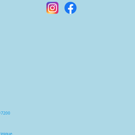
97200
inique.