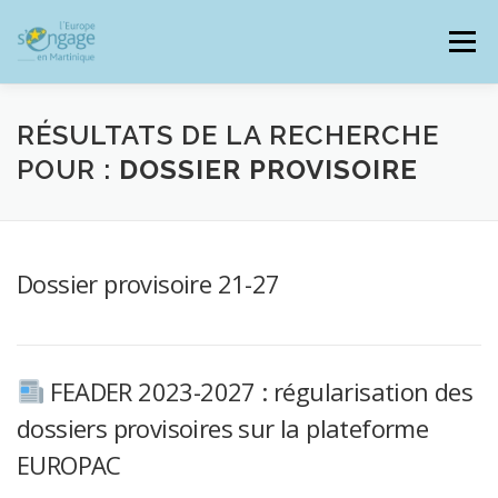
Aller
au
Menu
contenu
RÉSULTATS DE LA RECHERCHE
POUR :
DOSSIER PROVISOIRE
PROGRAMMES
J’AI UN PROJET
Dossier provisoire 21-27
JE SUIS BÉNÉFICIAIRE
RESSOURCES DOCUMENTAIRES
ZOOM EUROPE
FEADER 2023-2027 : régularisation des
dossiers provisoires sur la plateforme
EUROPAC
SIGNALER UNE FRAUDE